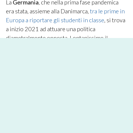
La
Germania
, che nella prima fase pandemica
era stata, assieme alla Danimarca,
tra le prime in
Europa a riportare gli studenti in classe
, si trova
a inizio 2021 ad attuare una politica
diametralmente opposta. Lontanissimo il
ritorno alla didattica in presenza,
la strada
scelta è quella della
didattica digitale.
Dal monitoraggio condotto dall’
Istituto Robert
Koch
, è emerso infatti che il tasso di infezione
nelle scuole tedesche è analogo a quello del
resto della popolazione, e rappresenta dunque
uno dei maggiori vettori del contagio. Evidente
il peggioramento, dato che i casi riscontrati tra
gli studenti sono oltre quattro volte superiori
rispetto a quelli conteggiati all’inizio dell’anno