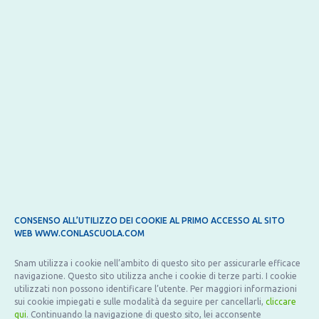
LEGGI ANCHE
CONSENSO ALL’UTILIZZO DEI COOKIE AL PRIMO ACCESSO AL SITO
WEB WWW.CONLASCUOLA.COM
Snam utilizza i cookie nell’ambito di questo sito per assicurarle efficace
SCUOLA
navigazione. Questo sito utilizza anche i cookie di terze parti. I cookie
utilizzati non possono identificare l’utente. Per maggiori informazioni
14 Settembre 2021
sui cookie impiegati e sulle modalità da seguire per cancellarli,
cliccare
qui
. Continuando la navigazione di questo sito, lei acconsente
di:
Redazione