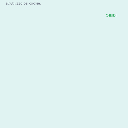
all’utilizzo dei cookie.
ITE Melloni di Parma per Con la Scuola: non c’è vero
apprendimento senza benessere
CHIUDI
La rubrica Storie dai Consigli di classe continua con l’Istituto Tecnico Economico
Melloni di Parma, attraverso il racconto del prof. Arturo Catenacci.
LEGGI TUTTO