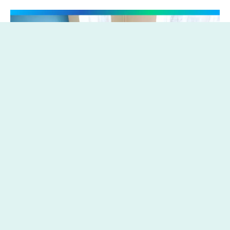
SCUOLA
14 Settembre 2021
di:
Redazione
ITE Melloni di Parma per Con la Scuola: non c’è vero
apprendimento senza benessere