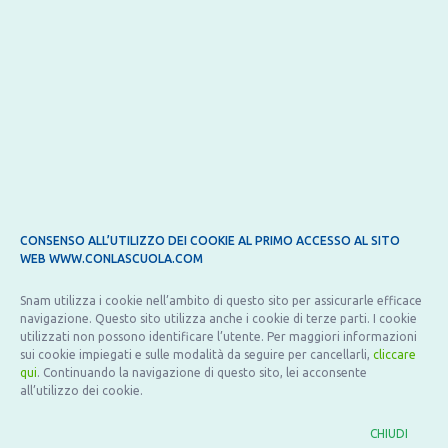
SCUOLA
8 Giugno 2021
CONSENSO ALL’UTILIZZO DEI COOKIE AL PRIMO ACCESSO AL SITO
di:
Redazione
WEB WWW.CONLASCUOLA.COM
Cristina Costarelli: fare tesoro dell’esperienza della
pandemia per proseguire sulla strada
Snam utilizza i cookie nell’ambito di questo sito per assicurarle efficace
dell’innovazione
navigazione. Questo sito utilizza anche i cookie di terze parti. I cookie
utilizzati non possono identificare l’utente. Per maggiori informazioni
sui cookie impiegati e sulle modalità da seguire per cancellarli,
cliccare
La Dirigente del Liceo Scientifico I. Newton di Roma racconta della partecipazione
qui
. Continuando la navigazione di questo sito, lei acconsente
al progetto formativo Con la Scuola, con uno sguardo alla scuola del domani
all’utilizzo dei cookie.
LEGGI TUTTO
CHIUDI