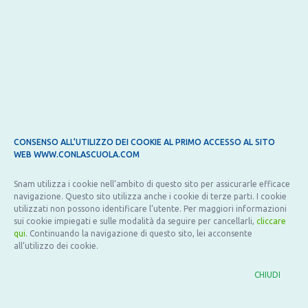
CONSENSO ALL’UTILIZZO DEI COOKIE AL PRIMO ACCESSO AL SITO
WEB WWW.CONLASCUOLA.COM
RASSEGNA STAMPA
RASS
Snam utilizza i cookie nell’ambito di questo sito per assicurarle efficace
23 Marzo 2021
30 Ott
navigazione. Questo sito utilizza anche i cookie di terze parti. I cookie
utilizzati non possono identificare l’utente. Per maggiori informazioni
di:
Redazione
di:
Red
sui cookie impiegati e sulle modalità da seguire per cancellarli,
cliccare
Formazione docenti, dirigenti e Consigli di
Con l
qui
. Continuando la navigazione di questo sito, lei acconsente
classe. Con la Scuola 2021 sul Sole 24 ore
speci
all’utilizzo dei cookie.
Il maggiore quotidiano finanziario italiano sulla nuova edizione del
Il prog
CHIUDI
progetto di Snam e Luiss Business School. News anche per il liceo
School r
Manzoni di Caserta, meritevole new entry.
program