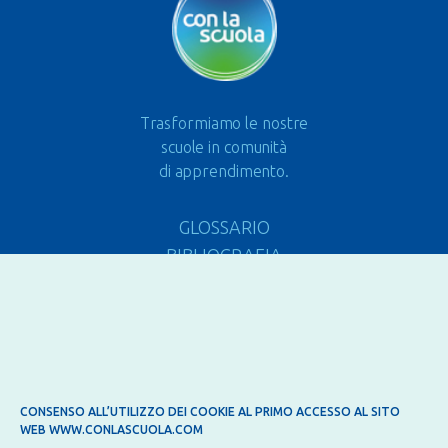
Trasformiamo le nostre
scuole in comunità
di apprendimento.
GLOSSARIO
BIBLIOGRAFIA
LEGISLAZIONE
FAQ
LEGAL DISCLAIMER
PRIVACY
CONSENSO ALL’UTILIZZO DEI COOKIE AL PRIMO ACCESSO AL SITO
WEB WWW.CONLASCUOLA.COM